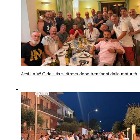
Jesi
La Vª C dell’Itis si ritrova dopo trent’anni dalla maturità