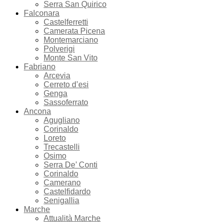
Serra San Quirico
Falconara
Castelferretti
Camerata Picena
Montemarciano
Polverigi
Monte San Vito
Fabriano
Arcevia
Cerreto d’esi
Genga
Sassoferrato
Ancona
Agugliano
Corinaldo
Loreto
Trecastelli
Osimo
Serra De’ Conti
Corinaldo
Camerano
Castelfidardo
Senigallia
Marche
Attualità Marche