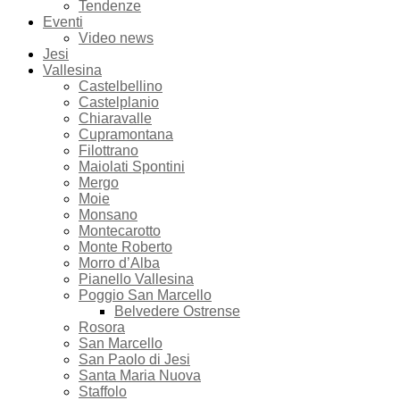
Tendenze
Eventi
Video news
Jesi
Vallesina
Castelbellino
Castelplanio
Chiaravalle
Cupramontana
Filottrano
Maiolati Spontini
Mergo
Moie
Monsano
Montecarotto
Monte Roberto
Morro d’Alba
Pianello Vallesina
Poggio San Marcello
Belvedere Ostrense
Rosora
San Marcello
San Paolo di Jesi
Santa Maria Nuova
Staffolo