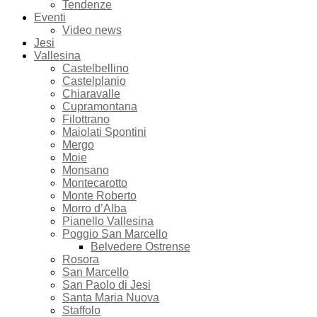
Tendenze
Eventi
Video news
Jesi
Vallesina
Castelbellino
Castelplanio
Chiaravalle
Cupramontana
Filottrano
Maiolati Spontini
Mergo
Moie
Monsano
Montecarotto
Monte Roberto
Morro d’Alba
Pianello Vallesina
Poggio San Marcello
Belvedere Ostrense
Rosora
San Marcello
San Paolo di Jesi
Santa Maria Nuova
Staffolo