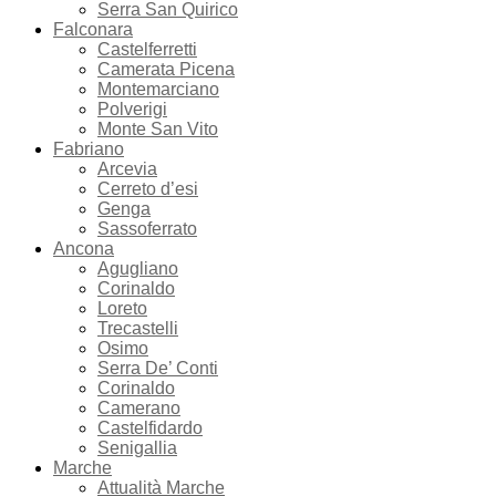
Serra San Quirico
Falconara
Castelferretti
Camerata Picena
Montemarciano
Polverigi
Monte San Vito
Fabriano
Arcevia
Cerreto d’esi
Genga
Sassoferrato
Ancona
Agugliano
Corinaldo
Loreto
Trecastelli
Osimo
Serra De’ Conti
Corinaldo
Camerano
Castelfidardo
Senigallia
Marche
Attualità Marche