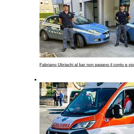
Fabriano
Ubriachi al bar non pagano il conto e vi