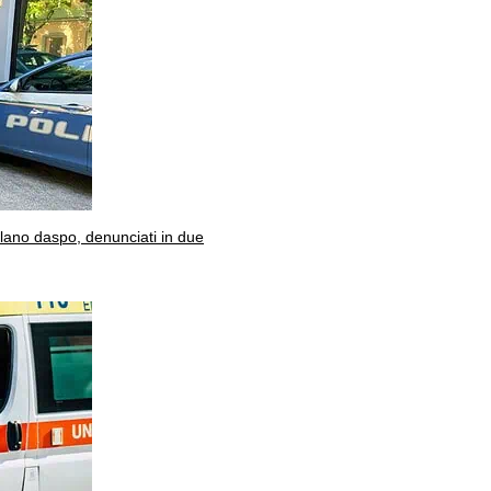
olano daspo, denunciati in due