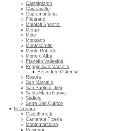
Castelplanio
Chiaravalle
Cupramontana
Filottrano
Maiolati Spontini
Mergo
Moie
Monsano
Montecarotto
Monte Roberto
Morro d’Alba
Pianello Vallesina
Poggio San Marcello
Belvedere Ostrense
Rosora
San Marcello
San Paolo di Jesi
Santa Maria Nuova
Staffolo
Serra San Quirico
Falconara
Castelferretti
Camerata Picena
Montemarciano
Polverigi