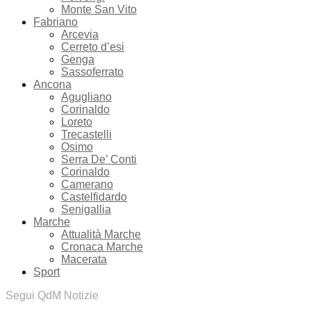
Monte San Vito
Fabriano
Arcevia
Cerreto d’esi
Genga
Sassoferrato
Ancona
Agugliano
Corinaldo
Loreto
Trecastelli
Osimo
Serra De’ Conti
Corinaldo
Camerano
Castelfidardo
Senigallia
Marche
Attualità Marche
Cronaca Marche
Macerata
Sport
Segui QdM Notizie