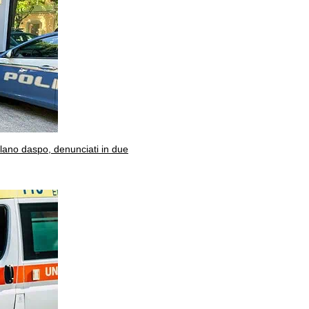
olano daspo, denunciati in due