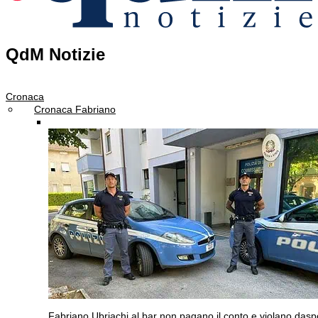
QdM Notizie
Cronaca
Cronaca Fabriano
Fabriano
Ubriachi al bar non pagano il conto e violano dasp