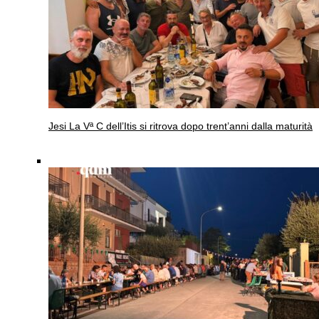
Jesi
La Vª C dell’Itis si ritrova dopo trent’anni dalla maturità