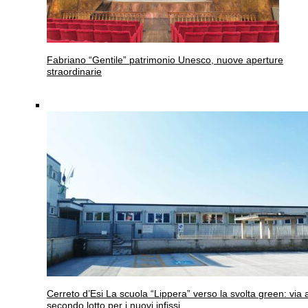
Fabriano
“Gentile” patrimonio Unesco, nuove aperture
straordinarie
Cerreto d’Esi
La scuola “Lippera” verso la svolta green: via a
secondo lotto per i nuovi infissi