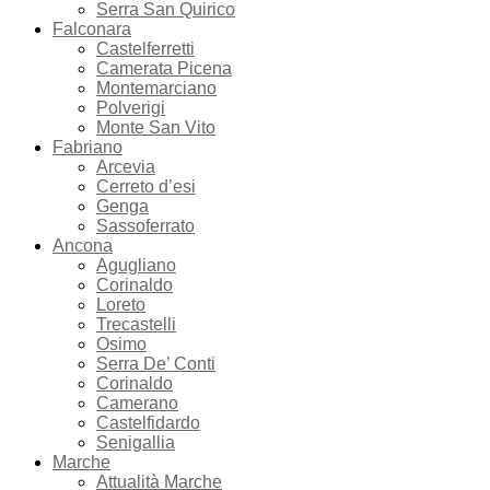
Serra San Quirico
Falconara
Castelferretti
Camerata Picena
Montemarciano
Polverigi
Monte San Vito
Fabriano
Arcevia
Cerreto d’esi
Genga
Sassoferrato
Ancona
Agugliano
Corinaldo
Loreto
Trecastelli
Osimo
Serra De’ Conti
Corinaldo
Camerano
Castelfidardo
Senigallia
Marche
Attualità Marche