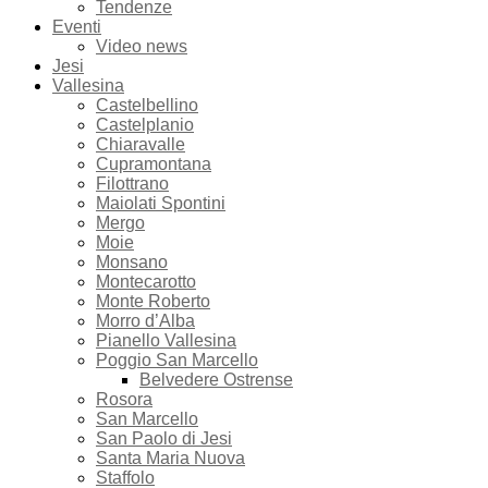
Tendenze
Eventi
Video news
Jesi
Vallesina
Castelbellino
Castelplanio
Chiaravalle
Cupramontana
Filottrano
Maiolati Spontini
Mergo
Moie
Monsano
Montecarotto
Monte Roberto
Morro d’Alba
Pianello Vallesina
Poggio San Marcello
Belvedere Ostrense
Rosora
San Marcello
San Paolo di Jesi
Santa Maria Nuova
Staffolo