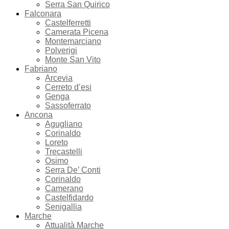
Serra San Quirico
Falconara
Castelferretti
Camerata Picena
Montemarciano
Polverigi
Monte San Vito
Fabriano
Arcevia
Cerreto d’esi
Genga
Sassoferrato
Ancona
Agugliano
Corinaldo
Loreto
Trecastelli
Osimo
Serra De’ Conti
Corinaldo
Camerano
Castelfidardo
Senigallia
Marche
Attualità Marche