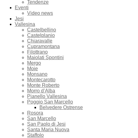
Tendenze
Eventi
Video news
Jesi
Vallesina
Castelbellino
Castelplanio
Chiaravalle
Cupramontana
Filottrano
Maiolati Spontini
Mergo
Moie
Monsano
Montecarotto
Monte Roberto
Morro d’Alba
Pianello Vallesina
Poggio San Marcello
Belvedere Ostrense
Rosora
San Marcello
San Paolo di Jesi
Santa Maria Nuova
Staffolo