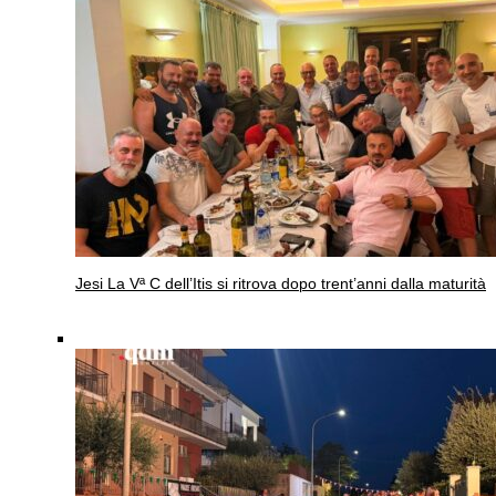
Jesi
La Vª C dell’Itis si ritrova dopo trent’anni dalla maturità