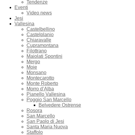
Tendenze
Eventi
Video news
Jesi
Vallesina
Castelbellino
Castelplanio
Chiaravalle
Cupramontana
Filottrano
Maiolati Spontini
Mergo
Moie
Monsano
Montecarotto
Monte Roberto
Morro d’Alba
Pianello Vallesina
Poggio San Marcello
Belvedere Ostrense
Rosora
San Marcello
San Paolo di Jesi
Santa Maria Nuova
Staffolo