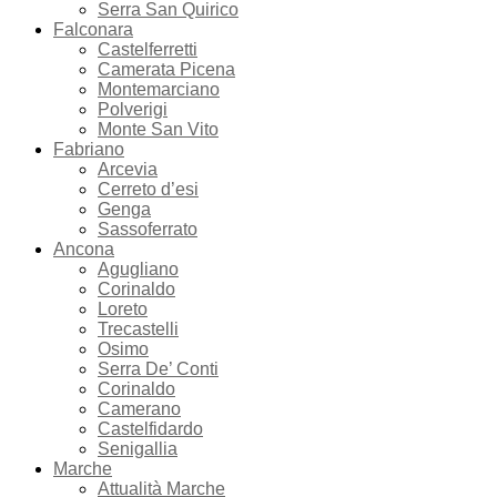
Serra San Quirico
Falconara
Castelferretti
Camerata Picena
Montemarciano
Polverigi
Monte San Vito
Fabriano
Arcevia
Cerreto d’esi
Genga
Sassoferrato
Ancona
Agugliano
Corinaldo
Loreto
Trecastelli
Osimo
Serra De’ Conti
Corinaldo
Camerano
Castelfidardo
Senigallia
Marche
Attualità Marche