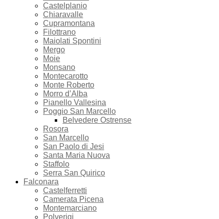
Castelplanio
Chiaravalle
Cupramontana
Filottrano
Maiolati Spontini
Mergo
Moie
Monsano
Montecarotto
Monte Roberto
Morro d’Alba
Pianello Vallesina
Poggio San Marcello
Belvedere Ostrense
Rosora
San Marcello
San Paolo di Jesi
Santa Maria Nuova
Staffolo
Serra San Quirico
Falconara
Castelferretti
Camerata Picena
Montemarciano
Polverigi