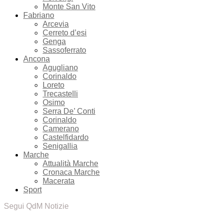
Monte San Vito
Fabriano
Arcevia
Cerreto d’esi
Genga
Sassoferrato
Ancona
Agugliano
Corinaldo
Loreto
Trecastelli
Osimo
Serra De’ Conti
Corinaldo
Camerano
Castelfidardo
Senigallia
Marche
Attualità Marche
Cronaca Marche
Macerata
Sport
Segui QdM Notizie