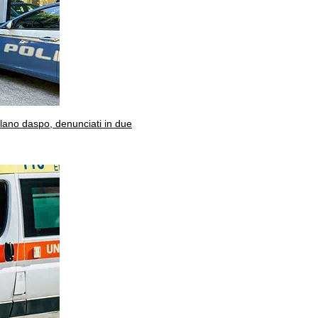
olano daspo, denunciati in due