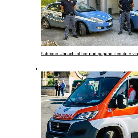
Fabriano
Ubriachi al bar non pagano il conto e vi