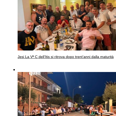
Jesi
La Vª C dell’Itis si ritrova dopo trent’anni dalla maturità