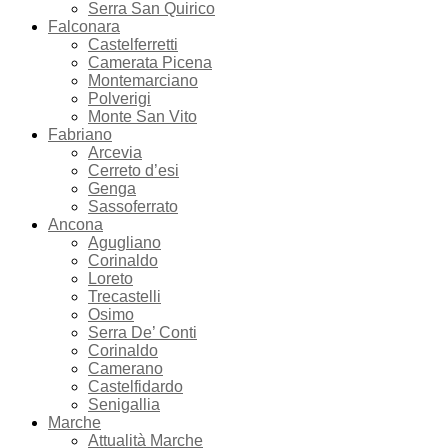
Serra San Quirico
Falconara
Castelferretti
Camerata Picena
Montemarciano
Polverigi
Monte San Vito
Fabriano
Arcevia
Cerreto d’esi
Genga
Sassoferrato
Ancona
Agugliano
Corinaldo
Loreto
Trecastelli
Osimo
Serra De’ Conti
Corinaldo
Camerano
Castelfidardo
Senigallia
Marche
Attualità Marche