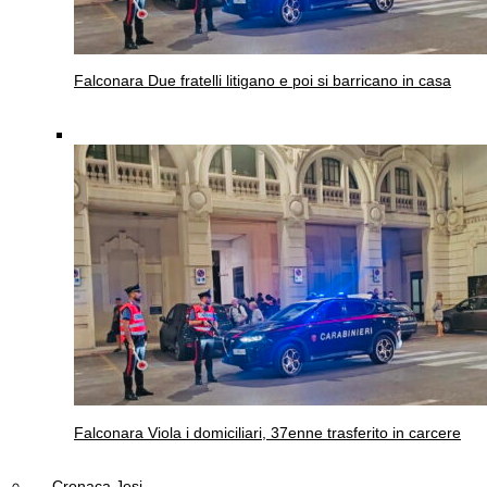
Falconara
Due fratelli litigano e poi si barricano in casa
Falconara
Viola i domiciliari, 37enne trasferito in carcere
Cronaca Jesi