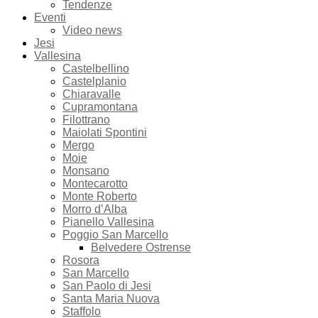
Tendenze
Eventi
Video news
Jesi
Vallesina
Castelbellino
Castelplanio
Chiaravalle
Cupramontana
Filottrano
Maiolati Spontini
Mergo
Moie
Monsano
Montecarotto
Monte Roberto
Morro d’Alba
Pianello Vallesina
Poggio San Marcello
Belvedere Ostrense
Rosora
San Marcello
San Paolo di Jesi
Santa Maria Nuova
Staffolo